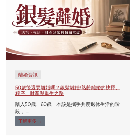
離婚資訊
50歲後還要離婚嗎？銀髮離婚/熟齡離婚的抉擇、
程序、財產與重生之路
踏入50歲、60歲，本該是攜手共度退休生活的階
段， ...
了解更多 →