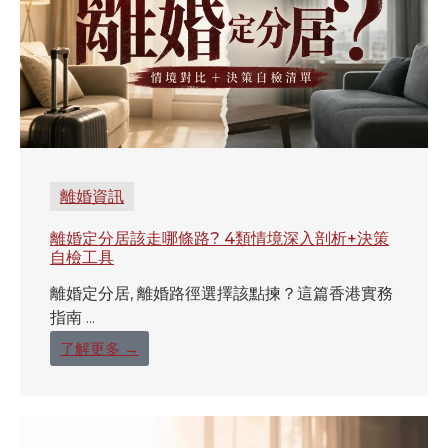
離婚資訊
離婚定分居該走哪條路? 4類情境深入剖析+決策
自檢工具
離婚定分居, 離婚路徑選擇該點揀？這篇香港實務
指南 ...
了解更多 →