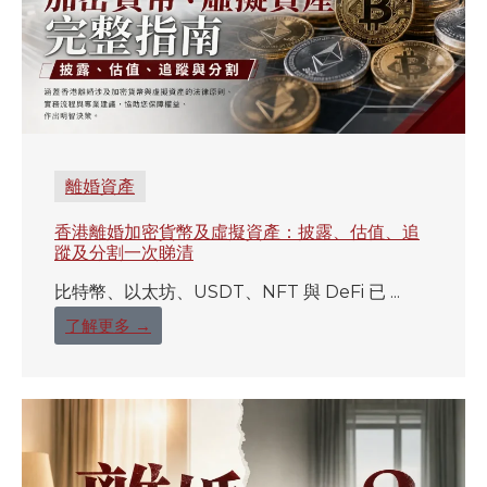
離婚資產
香港離婚加密貨幣及虛擬資產：披露、估值、追
蹤及分割一次睇清
比特幣、以太坊、USDT、NFT 與 DeFi 已 ...
了解更多 →