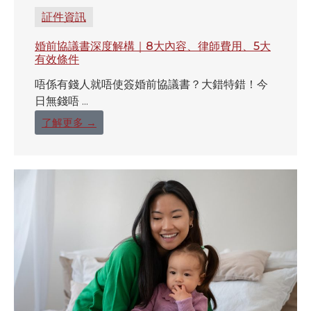
証件資訊
婚前協議書深度解構｜8大內容、律師費用、5大
有效條件
唔係有錢人就唔使簽婚前協議書？大錯特錯！今
日無錢唔 ...
了解更多 →