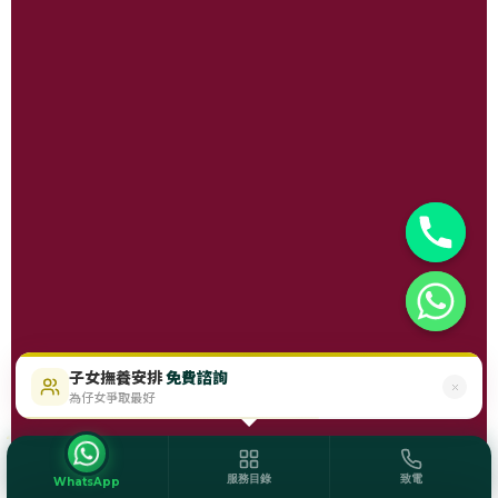
子女撫養安排
免費諮詢
$488起
即時免費評估
為仔女爭取最好
服務目錄
致電
WhatsApp