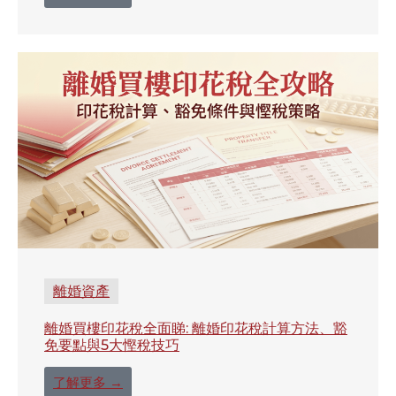
離婚資產
離婚買樓印花稅全面睇: 離婚印花稅計算方法、豁
免要點與5大慳稅技巧
了解更多 →