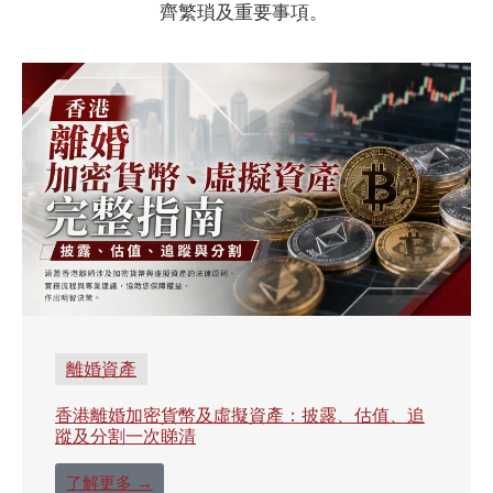
齊繁瑣及重要事項。
離婚資產
香港離婚加密貨幣及虛擬資產：披露、估值、追
蹤及分割一次睇清
了解更多 →