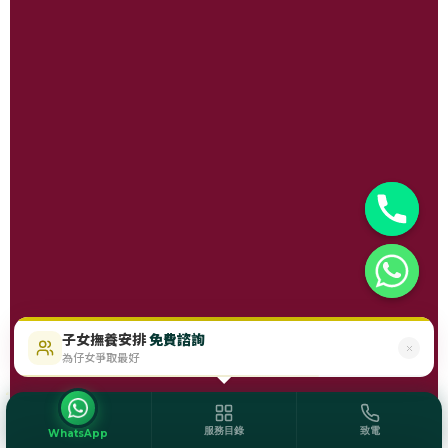
子女撫養安排
免費諮詢
$488起
即時免費評估
為仔女爭取最好
服務目錄
致電
WhatsApp