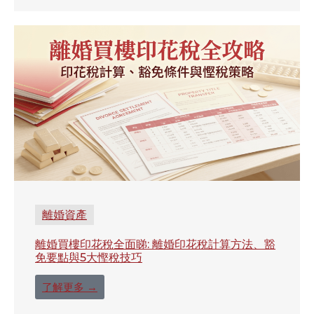
離婚資產
離婚買樓印花稅全面睇: 離婚印花稅計算方法、豁
免要點與5大慳稅技巧
了解更多 →