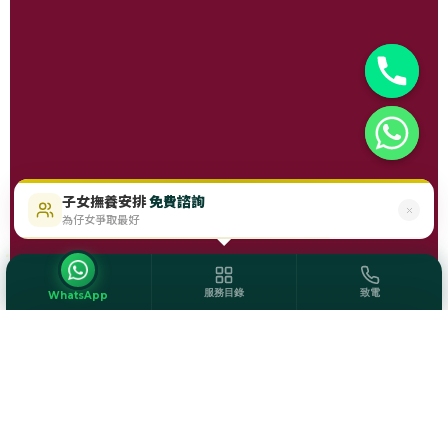
子女撫養安排
免費諮詢
$488起
即時免費評估
為仔女爭取最好
服務目錄
致電
WhatsApp
服務目錄
離婚手續
贍養費