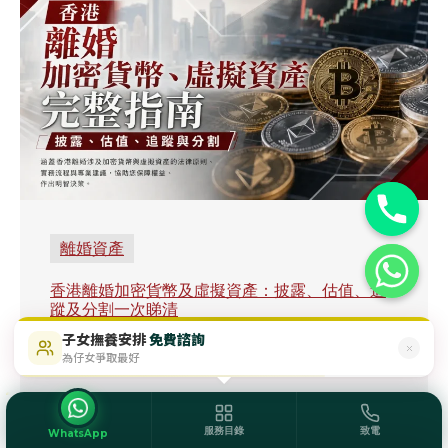
離婚資產
香港離婚加密貨幣及虛擬資產：披露、估值、追
蹤及分割一次睇清
子女撫養安排
免費諮詢
$488起
即時免費評估
了解更多 →
為仔女爭取最好
服務目錄
致電
WhatsApp