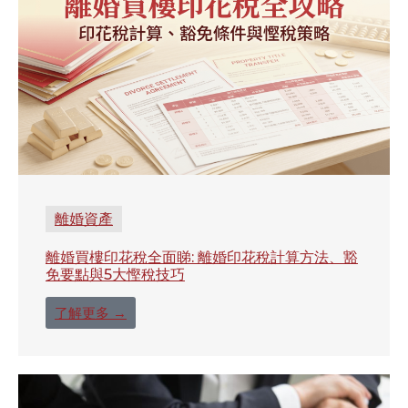
離婚資產
離婚買樓印花稅全面睇: 離婚印花稅計算方法、豁
免要點與5大慳稅技巧
了解更多 →