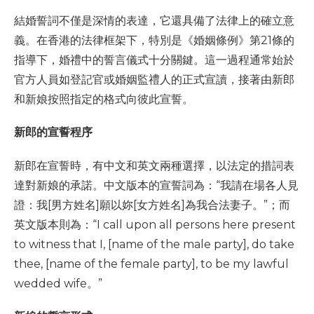
結婚誓詞不僅是深情的表達，它還具備了法律上的確立意
義。在香港的法律框架下，特別是《婚姻條例》第21條的
指導下，婚禮中的誓言儀式十分關鍵。這一過程通常始於
官方人員如登記官或婚姻監禮人的正式宣讀，接著由新郎
和新娘按照指定的格式向彼此宣誓。
新郎的宣誓程序
新郎在宣誓時，有中文和英文兩種選擇，以法定的措詞表
達對新娘的承諾。中文版本的宣誓詞為：“我請在場各人見
證：我[男方姓名]願以妳[女方姓名]為我合法妻子。”；而
英文版本則為：“I call upon all persons here present
to witness that I, [name of the male party], do take
thee, [name of the female party], to be my lawful
wedded wife。”