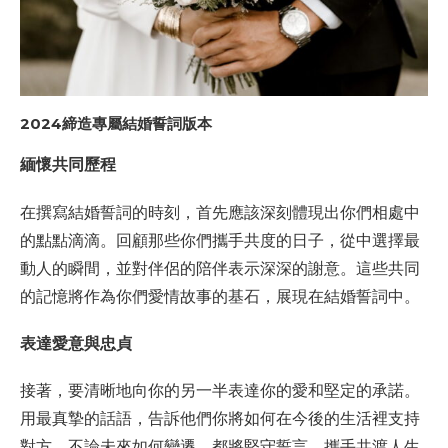
2024締造專屬結婚誓詞版本
緬懷共同歷程
在撰寫結婚誓詞的時刻，首先應該深刻體現出你們相處中
的點點滴滴。回顧那些你們攜手共度的日子，從中選擇最
動人的瞬間，並對伴侶的陪伴表示深深的謝意。這些共同
的記憶將作為你們愛情故事的基石，展現在結婚誓詞中。
表達愛意與忠貞
接著，要清晰地向你的另一半表達你的愛和堅定的承諾。
用最真摯的話語，告訴他們你將如何在今後的生活裡支持
對方，不論未來如何變遷，都將堅守誓言，攜手共渡人生