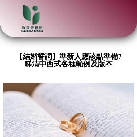
【結婚誓詞】準新人應該點準備?
睇清中西式各種範例及版本