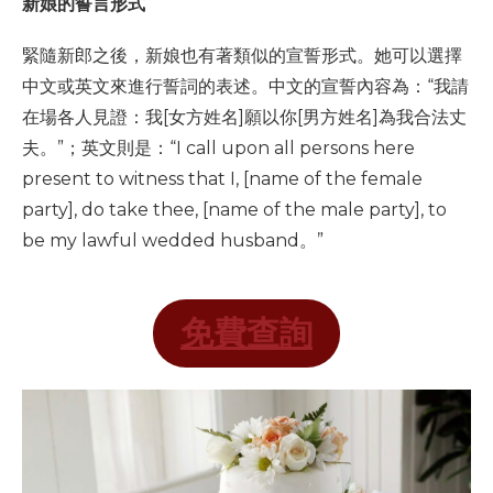
新娘的誓言形式
緊隨新郎之後，新娘也有著類似的宣誓形式。她可以選擇
中文或英文來進行誓詞的表述。中文的宣誓內容為：“我請
在場各人見證：我[女方姓名]願以你[男方姓名]為我合法丈
夫。”；英文則是：“I call upon all persons here
present to witness that I, [name of the female
party], do take thee, [name of the male party], to
be my lawful wedded husband。”
免費查詢