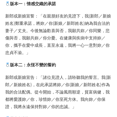
版本一：情感交織的承諾
新郎或新娘宣誓：「在親朋好友的見證下，我(新郎／新娘
姓名)鄭重承諾，將妳／你(新娘／新郎姓名)納為我合法的
妻子／丈夫。今後無論歡喜與否，我願共妳／你同樂，悲
傷與否，我願共妳／你分憂。在健康與疾病中支持妳／
你，攜手在愛中成長，直至永遠，我將一心一意對妳／你
忠貞不渝。」
版本二：永恆不變的誓約
新郎或新娘宣告：「諸位見證人，請聆聽我的誓言。我(新
郎／新娘姓名)，在此承諾將妳／你(新娘／新郎姓名)作為
我的合法配偶。從今開始，不論風雨順逆，貧富病健，我
都將愛護妳／你，珍惜妳／你至死方休。我向妳／你保
證，我將永遠保持對妳／你的忠誠。」