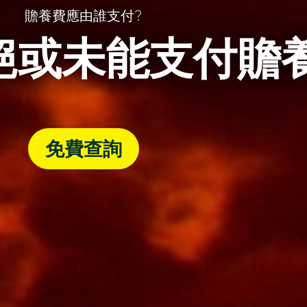
贍養費應由誰支付?
絕或未能支付贍
免費查詢