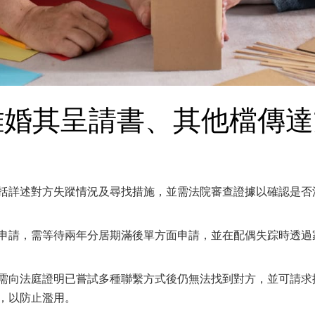
蹤離婚其呈請書、其他檔傳
括詳述對方失蹤情況及尋找措施，並需法院審查證據以確認是否
申請，需等待兩年分居期滿後單方面申請，並在配偶失踪時透過
需向法庭證明已嘗試多種聯繫方式後仍無法找到對方，並可請求
，以防止濫用。