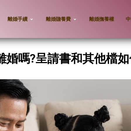
離婚手續
離婚贍養費
離婚撫養權
中
離婚嗎?呈請書和其他檔如