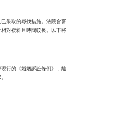
及已采取的尋找措施。法院會審
會相對複雜且時間較長。以下將
據現行的《婚姻訴訟條例》，離
形。