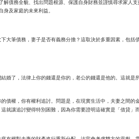
了解債務全貌、找出問題根源、保護自身財務並謹慎尋求家人支
自身及家庭的未來利益。
欠下大筆債務，妻子是否有義務分擔？這取決於多重因素，包括
們結婚了，法律上你的錢還是你的，老公的錢還是他的。這就是
你的債權，你有權利追討。問題是，在現實生活中，夫妻之間的
。這就讓追討變得特別困難，因為你需要證明這確實是「借貸」
法庭有權對夫妻的財產進行重新分配。法官會考慮雙方的貢獻、