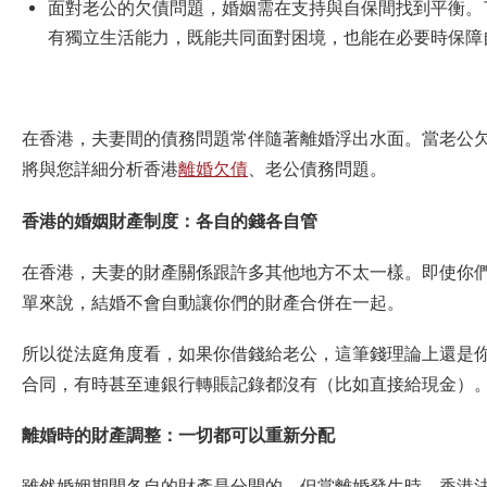
面對老公的欠債問題，婚姻需在支持與自保間找到平衡。
有獨立生活能力，既能共同面對困境，也能在必要時保障
在香港，夫妻間的債務問題常伴隨著離婚浮出水面。當老公
將與您詳細分析
香港
離婚欠債
、老公
債務
問題。
香港的婚姻財產制度：各自的錢各自管
在香港，夫妻的財產關係跟許多其他地方不太一樣。即使你
單來說，結婚不會自動讓你們的財產合併在一起。
所以從法庭角度看，如果你借錢給老公，這筆錢理論上還是
合同，有時甚至連銀行轉賬記錄都沒有（比如直接給現金）
離婚時的財產調整：一切都可以重新分配
雖然婚姻期間各自的財產是分開的，但當離婚發生時，香港