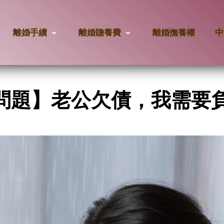
離婚手續
離婚贍養費
離婚撫養權
中
問題】老公欠債，我需要