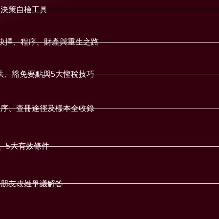
+決策自檢工具
的抉擇、程序、財產與重生之路
法、豁免要點與5大慳稅技巧
程序、查冊途徑及樣本全收錄
、5大有效條件
小朋友改姓爭議解答