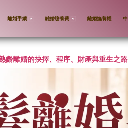
離婚手續
離婚贍養費
離婚撫養權
中
/熟齡離婚的抉擇、程序、財產與重生之路