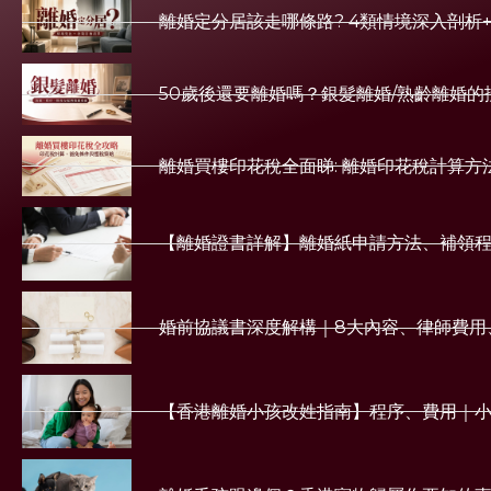
離婚定分居該走哪條路? 4類情境深入剖析
50歲後還要離婚嗎？銀髮離婚/熟齡離婚
離婚買樓印花稅全面睇: 離婚印花稅計算方
【離婚證書詳解】離婚紙申請方法、補領
婚前協議書深度解構｜8大內容、律師費用
【香港離婚小孩改姓指南】程序、費用｜