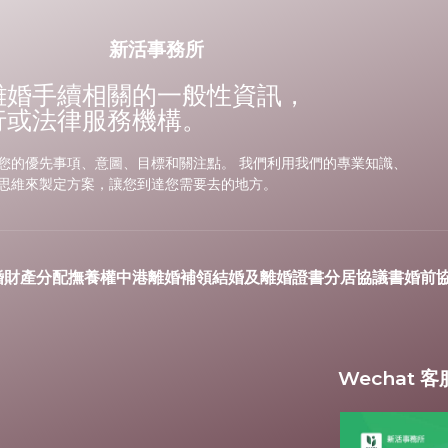
新活事務所
離婚手續相關的一般性資訊，
行或法律服務機構。
您的優先事項、意圖、目標和關注點。 我們利用我們的專業知識、
思維來製定方案，讓您到達您需要去的地方。
婚財產分配
撫養權
中港離婚
補領結婚及離婚證書
分居協議書
婚前
Wechat 