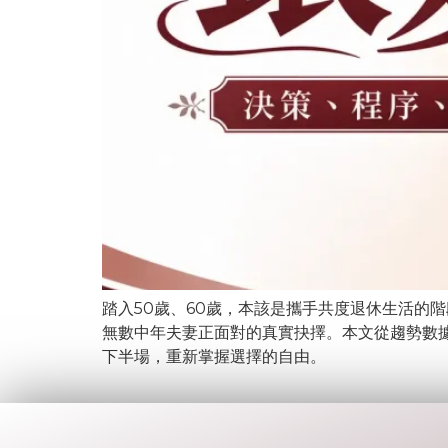
踏入50歲、60歲，本該是攜手共度退休生活的
無數中年夫妻正面對的真實抉擇。本文從趨勢數
下半場，重新掌握選擇的自由。