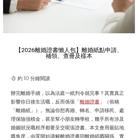
【2026離婚證書懶人包】離婚紙點申請、
補領、查冊及樣本
約 10 分鐘閱讀
辦完離婚手續，以為法庭一紙判令就完事？其實真正
影響你日後生活嘅，反而係張「
離婚證書
」（俗稱
「離婚紙」）。無論你想再婚、轉名、申請移民、處
理保險強積金，甚至幫小朋友轉學校，幾乎所有涉及
婚姻狀況嘅程序都要呈交呢張證書。本文會用最貼地
嘅角度，由零開始講解離婚證書同離婚紙嘅關係、實