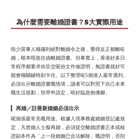
為什麼需要離婚證書？5大實際用途
唔少當事人喺攞到絕對離婚令之後，覺得反正都離咗
婚，根本唔急住搞離婚證書。但事實上，香港好多日
常程序都要求你呈交呢份文件做證明，無證書就好可
能會喺關鍵時刻卡住。以下整理咗5個港人最常遇到、
必須出示離婚證書嘅情境，讀者可以對照下自己未來
嘅生活規劃，預早申請定，唔好臨急抱佛腳。
再婚／註冊新婚姻必須出示
呢個係最常見嘅用途。根據入境事務處婚姻登記處規
定，凡曾婚人士擬再婚，必須提交離婚證書正本或核
證副本作為「上一段婚姻已合法解除」嘅證明，否則