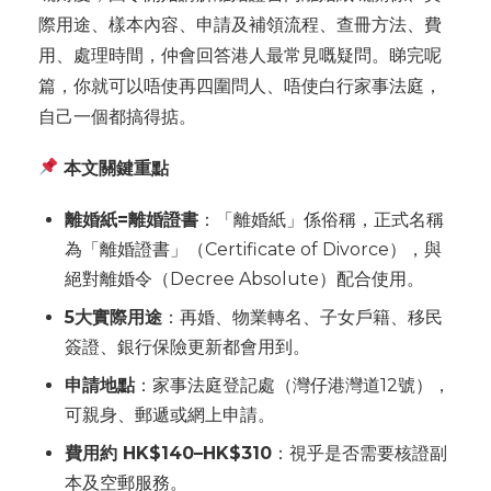
際用途、樣本內容、申請及補領流程、查冊方法、費
用、處理時間，仲會回答港人最常見嘅疑問。睇完呢
篇，你就可以唔使再四圍問人、唔使白行家事法庭，
自己一個都搞得掂。
本文關鍵重點
離婚紙=離婚證書
：「離婚紙」係俗稱，正式名稱
為「離婚證書」（Certificate of Divorce），與
絕對離婚令（Decree Absolute）配合使用。
5大實際用途
：再婚、物業轉名、子女戶籍、移民
簽證、銀行保險更新都會用到。
申請地點
：家事法庭登記處（灣仔港灣道12號），
可親身、郵遞或網上申請。
費用約 HK$140–HK$310
：視乎是否需要核證副
本及空郵服務。