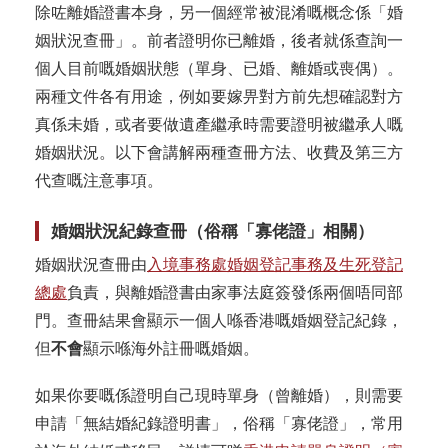
除咗離婚證書本身，另一個經常被混淆嘅概念係「婚
姻狀況查冊」。前者證明你已離婚，後者就係查詢一
個人目前嘅婚姻狀態（單身、已婚、離婚或喪偶）。
兩種文件各有用途，例如要嫁畀對方前先想確認對方
真係未婚，或者要做遺產繼承時需要證明被繼承人嘅
婚姻狀況。以下會講解兩種查冊方法、收費及第三方
代查嘅注意事項。
婚姻狀況紀錄查冊（俗稱「寡佬證」相關）
婚姻狀況查冊由
入境事務處婚姻登記事務及生死登記
總處
負責，與離婚證書由家事法庭簽發係兩個唔同部
門。查冊結果會顯示一個人喺香港嘅婚姻登記紀錄，
但
不會
顯示喺海外註冊嘅婚姻。
如果你要嘅係證明自己現時單身（曾離婚），則需要
申請「無結婚紀錄證明書」，俗稱「寡佬證」，常用