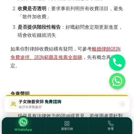
收費是否透明
：要求事前列明所有收費項目，避免
「散件加收費」
是否提供階段性報告
：好嘅顧問會定期更新進度，
唔會收咗錢就消失
如果你對律師收費結構有疑問，可參考
離婚律師諮詢
免費途徑、諮詢範圍及推薦全面睇
，先有概念再做決
定。
免責聲明
子女撫養安排
免費諮詢
$488起
即時免費評估
為仔女爭取最好
本網站所提供的所有資訊僅供參考之用，並非旨在
提供具有法律效力的諮詢或意見。若使用者需針對
特定情況尋求法律建議，應直接諮詢專業律師以取
服務目錄
致電
WhatsApp
得適切的法律協助。法律資訊可參考香港大學社區