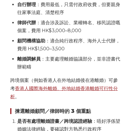
自行辦理
：費用最低，只需付政府收費，但要親身
往家事法庭、清楚程序
律師代辦
：適合涉及訴訟、業權轉名、移民認證嘅
個案，費用 HK$3,000–8,000
顧問機構協助
：適合純行政程序、海外人士代辦，
費用 HK$1,500–3,500
離婚調解員
：主要處理離婚協議部分，並非證書代
辦範疇
跨境個案（例如香港人在外地結婚後在港離婚）可參
考
香港人國際海外離婚、外地結婚香港離婚可行性分
析
。
揀選離婚顧問／律師時的 3 個重點
是否有處理離婚證書／跨境認證經驗
：唔好淨係望
婚姻法律經驗，要確認對方熟悉行政程序