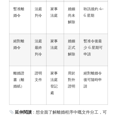
暫准離
法庭
家事
婚姻
聆訊後約 4–
婚令
判令
法庭
尚未
6 星期
解除
絕對離
法庭
家事
婚姻
暫准令後最
婚令
最終
法庭
正式
少 6 星期可
判令
解除
申請
離婚證
證明
家事
用於
絕對離婚令
書（離
文件
法庭
對外
後可隨時申
婚紙）
登記
證明
請
處
延伸閱讀
：想全面了解離婚程序中嘅文件分工，可