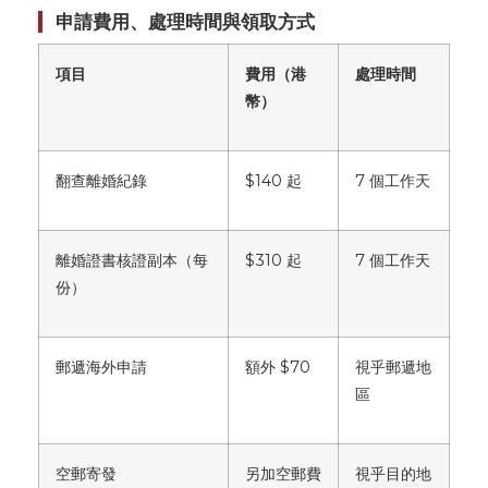
申請費用、處理時間與領取方式
項目
費用（港
處理時間
幣）
翻查離婚紀錄
$140 起
7 個工作天
離婚證書核證副本（每
$310 起
7 個工作天
份）
郵遞海外申請
額外 $70
視乎郵遞地
區
空郵寄發
另加空郵費
視乎目的地