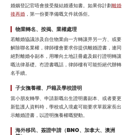
婚姻登記官唔會接受擬結婚通知書。如果你計劃
離婚
後再婚
，第一份要準備嘅文件就係佢。
物業轉名、按揭、業權處理
若離婚協議涉及自住物業由一方轉讓畀另一方、或要
解除聯名業權，律師樓會要求你提供離婚證書，連同
絕對離婚令副本，用嚟向土地註冊處及銀行證明轉讓
嘅法律基礎。冇證書嘅話，律師樓有可能拒絕代辦轉
名手續。
子女撫養權、戶籍及學校證明
當小朋友轉學、申請新嘅出生證明書副本、或者要更
新監護人資料時，學校或入境處可能要求單親家長出
示離婚證書，以證明撫養權嘅變動。
海外移民、簽證申請（BNO、加拿大、澳洲