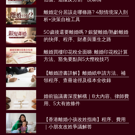
離婚定分居該走哪條路? 4類情境深入剖
析+決策自檢工具
50歲後還要離婚嗎？銀髮離婚/熟齡離婚
的抉擇、程序、財產與重生之路
離婚買樓印花稅全面睇: 離婚印花稅計算
方法、豁免要點與5大慳稅技巧
【離婚證書詳解】離婚紙申請方法、補
領程序、查冊途徑及樣本全收錄
婚前協議書深度解構｜8大內容、律師費
用、5大有效條件
【香港離婚小孩改姓指南】程序、費用
｜小朋友改姓爭議解答