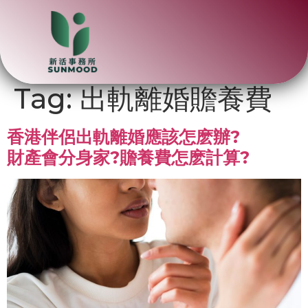
Tag:
出軌離婚贍養費
香港伴侶出軌離婚應該怎麽辦?
財產會分身家?贍養費怎麽計算?