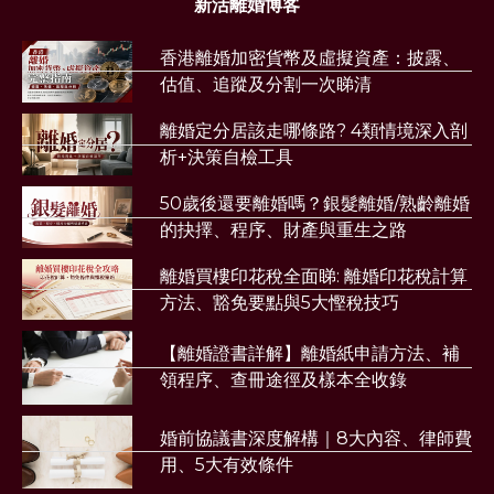
新活離婚博客
香港離婚加密貨幣及虛擬資產：披露、
估值、追蹤及分割一次睇清
離婚定分居該走哪條路? 4類情境深入剖
析+決策自檢工具
50歲後還要離婚嗎？銀髮離婚/熟齡離婚
的抉擇、程序、財產與重生之路
離婚買樓印花稅全面睇: 離婚印花稅計算
方法、豁免要點與5大慳稅技巧
【離婚證書詳解】離婚紙申請方法、補
領程序、查冊途徑及樣本全收錄
婚前協議書深度解構｜8大內容、律師費
用、5大有效條件