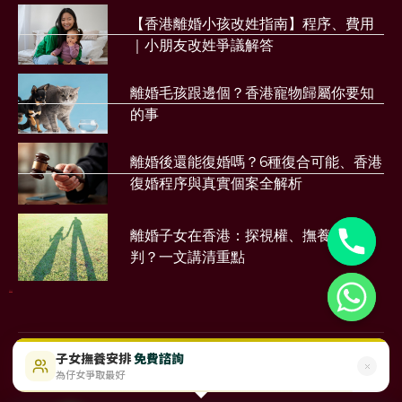
【香港離婚小孩改姓指南】程序、費用
｜小朋友改姓爭議解答
離婚毛孩跟邊個？香港寵物歸屬你要知
的事
離婚後還能復婚嗎？6種復合可能、香港
復婚程序與真實個案全解析
離婚子女在香港：探視權、撫養權點樣
判？一文講清重點
財務公司
子女撫養安排
免費諮詢
$488起
即時免費評估
為仔女爭取最好
©2023 Sunmood Limited
All Right Reserved