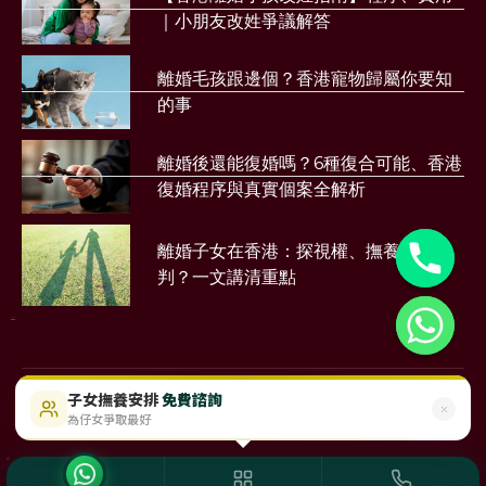
｜小朋友改姓爭議解答
離婚毛孩跟邊個？香港寵物歸屬你要知
的事
離婚後還能復婚嗎？6種復合可能、香港
復婚程序與真實個案全解析
離婚子女在香港：探視權、撫養權點樣
判？一文講清重點
財務公司
子女撫養安排
免費諮詢
$488起
即時免費評估
為仔女爭取最好
©2023 Sunmood Limited
All Right Reserved
Disclaimer