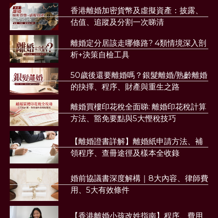
香港離婚加密貨幣及虛擬資產：披露、
估值、追蹤及分割一次睇清
離婚定分居該走哪條路? 4類情境深入剖
析+決策自檢工具
50歲後還要離婚嗎？銀髮離婚/熟齡離婚
的抉擇、程序、財產與重生之路
離婚買樓印花稅全面睇: 離婚印花稅計算
方法、豁免要點與5大慳稅技巧
【離婚證書詳解】離婚紙申請方法、補
領程序、查冊途徑及樣本全收錄
婚前協議書深度解構｜8大內容、律師費
用、5大有效條件
【香港離婚小孩改姓指南】程序、費用