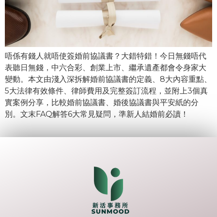
唔係有錢人就唔使簽婚前協議書？大錯特錯！今日無錢唔代
表聽日無錢，中六合彩、創業上市、繼承遺產都會令身家大
變動。本文由淺入深拆解婚前協議書的定義、8大內容重點、
5大法律有效條件、律師費用及完整簽訂流程，並附上3個真
實案例分享，比較婚前協議書、婚後協議書與平安紙的分
別。文末FAQ解答6大常見疑問，準新人結婚前必讀！