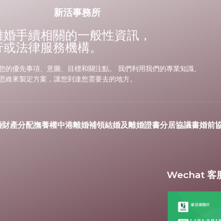
新活事務所
離婚手續相關的一般性資訊，
行或法律服務機構。
您的優先事項、意圖、目標和關注點。 我們利用我們的專業知識、
思維來製定方案，讓您到達您需要去的地方。
婚財產分配
撫養權
中港離婚
補領結婚及離婚證書
分居協議書
婚前
Wechat 