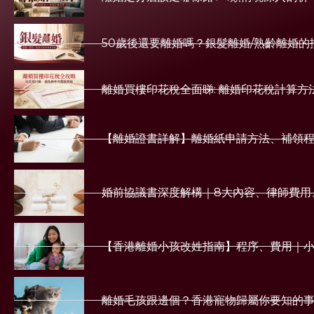
50歲後還要離婚嗎？銀髮離婚/熟齡離婚
離婚買樓印花稅全面睇: 離婚印花稅計算方
【離婚證書詳解】離婚紙申請方法、補領
婚前協議書深度解構｜8大內容、律師費用
【香港離婚小孩改姓指南】程序、費用｜
離婚毛孩跟邊個？香港寵物歸屬你要知的