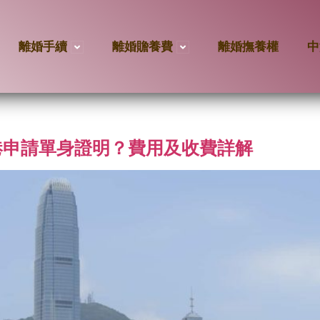
離婚手續
離婚贍養費
離婚撫養權
中
港申請單身證明？費用及收費詳解