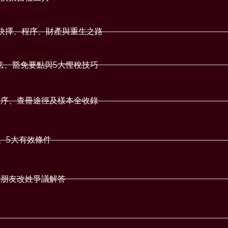
的抉擇、程序、財產與重生之路
法、豁免要點與5大慳稅技巧
程序、查冊途徑及樣本全收錄
、5大有效條件
小朋友改姓爭議解答
事