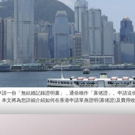
申請一份「無結婚記錄證明書」，通俗稱作「寡佬證」。申請這
本文將為您詳細介紹如何在香港申請單身證明(寡佬證)及費用