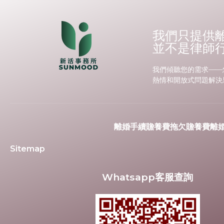
我們只提供
並不是律師
我們傾聽您的需求——
熱情和開放式問題解決
離婚手續
贍養費
拖欠贍養費
離
Sitemap
Whatsapp客服查詢