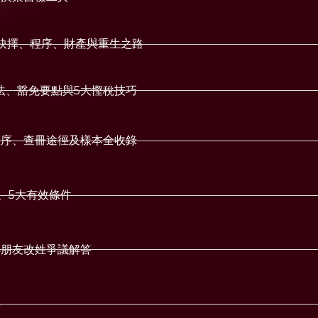
的抉擇、程序、財產與重生之路
法、豁免要點與5大慳稅技巧
程序、查冊途徑及樣本全收錄
、5大有效條件
小朋友改姓爭議解答
事