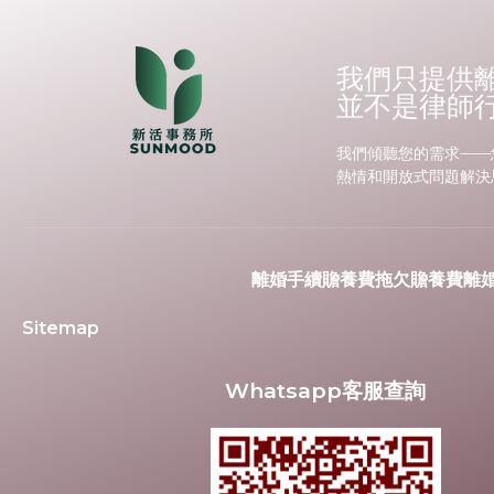
我們只提供
並不是律師
我們傾聽您的需求——
熱情和開放式問題解決
離婚手續
贍養費
拖欠贍養費
離
Sitemap
Whatsapp客服查詢