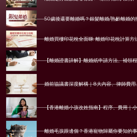
50歲後還要離婚嗎？銀髮離婚/熟齡離婚
離婚買樓印花稅全面睇: 離婚印花稅計算方
【離婚證書詳解】離婚紙申請方法、補領
婚前協議書深度解構｜8大內容、律師費用
【香港離婚小孩改姓指南】程序、費用｜
離婚毛孩跟邊個？香港寵物歸屬你要知的