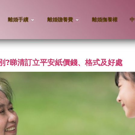
離婚手續
離婚贍養費
離婚撫養權
中
別?睇清訂立平安紙價錢、格式及好處