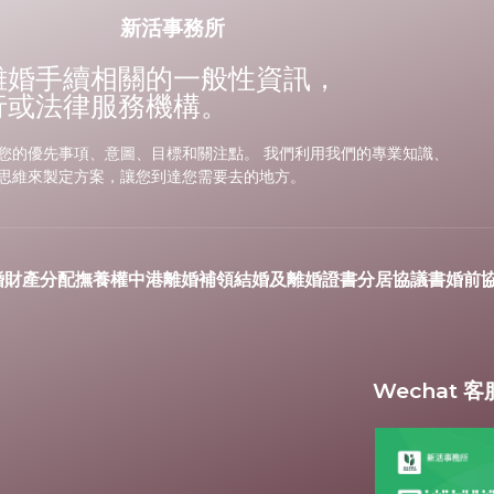
新活事務所
離婚手續相關的一般性資訊，
行或法律服務機構。
您的優先事項、意圖、目標和關注點。 我們利用我們的專業知識、
思維來製定方案，讓您到達您需要去的地方。
婚財產分配
撫養權
中港離婚
補領結婚及離婚證書
分居協議書
婚前
Wechat 