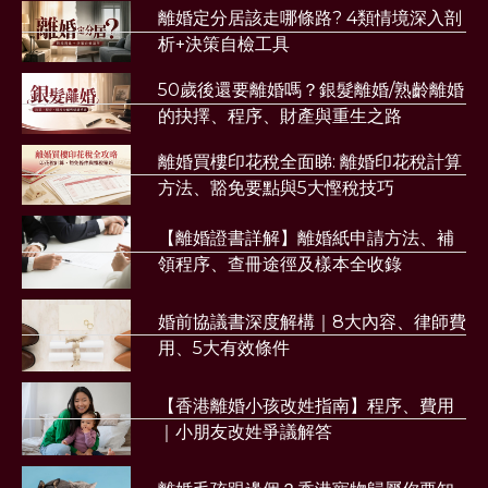
離婚定分居該走哪條路? 4類情境深入剖
析+決策自檢工具
50歲後還要離婚嗎？銀髮離婚/熟齡離婚
的抉擇、程序、財產與重生之路
離婚買樓印花稅全面睇: 離婚印花稅計算
方法、豁免要點與5大慳稅技巧
【離婚證書詳解】離婚紙申請方法、補
領程序、查冊途徑及樣本全收錄
婚前協議書深度解構｜8大內容、律師費
用、5大有效條件
【香港離婚小孩改姓指南】程序、費用
｜小朋友改姓爭議解答