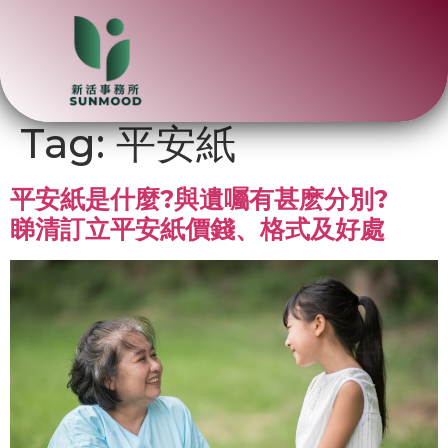
Tag:
平安紙
平安紙是什麼?與遺囑有甚麽分別?
睇清訂立平安紙價錢、格式及好處