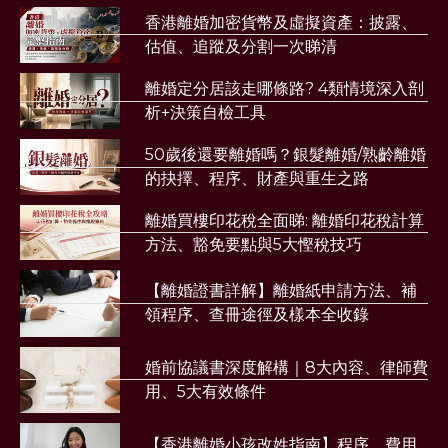
香港離婚加密貨幣及虛擬資產：披露、
估值、追蹤及分割一次睇清
離婚定分居該走哪條路? 4類情境深入剖
析+決策自檢工具
50歲後還要離婚嗎？銀髮離婚/熟齡離婚
的抉擇、程序、財產與重生之路
離婚買樓印花稅全面睇: 離婚印花稅計算
方法、豁免要點與5大慳稅技巧
【離婚證書詳解】離婚紙申請方法、補
領程序、查冊途徑及樣本全收錄
婚前協議書深度解構｜8大內容、律師費
用、5大有效條件
【香港離婚小孩改姓指南】程序、費用