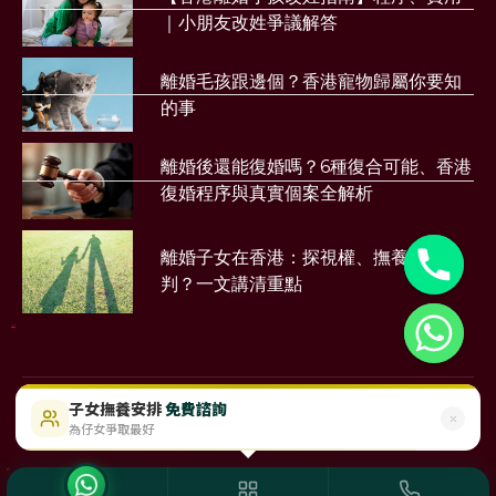
｜小朋友改姓爭議解答
離婚毛孩跟邊個？香港寵物歸屬你要知
的事
離婚後還能復婚嗎？6種復合可能、香港
復婚程序與真實個案全解析
離婚子女在香港：探視權、撫養權點樣
判？一文講清重點
財務公司
子女撫養安排
免費諮詢
$488起
即時免費評估
為仔女爭取最好
©2023 Sunmood Limited
All Right Reserved
Disclaimer