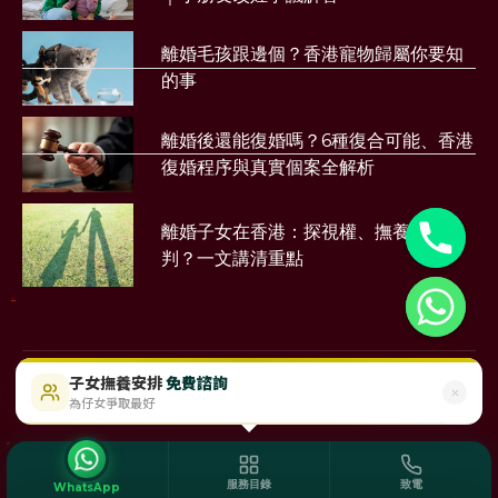
離婚毛孩跟邊個？香港寵物歸屬你要知
的事
離婚後還能復婚嗎？6種復合可能、香港
復婚程序與真實個案全解析
離婚子女在香港：探視權、撫養權點樣
判？一文講清重點
財務公司
子女撫養安排
免費諮詢
$488起
即時免費評估
為仔女爭取最好
©2023 Sunmood Limited
All Right Reserved
Disclaimer
服務目錄
致電
WhatsApp