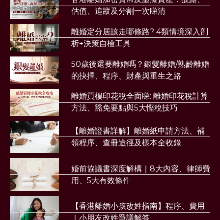
估值、追蹤及分割一次睇清
離婚定分居該走哪條路? 4類情境深入剖
析+決策自檢工具
50歲後還要離婚嗎？銀髮離婚/熟齡離婚
的抉擇、程序、財產與重生之路
離婚買樓印花稅全面睇: 離婚印花稅計算
方法、豁免要點與5大慳稅技巧
【離婚證書詳解】離婚紙申請方法、補
領程序、查冊途徑及樣本全收錄
婚前協議書深度解構｜8大內容、律師費
用、5大有效條件
【香港離婚小孩改姓指南】程序、費用
｜小朋友改姓爭議解答