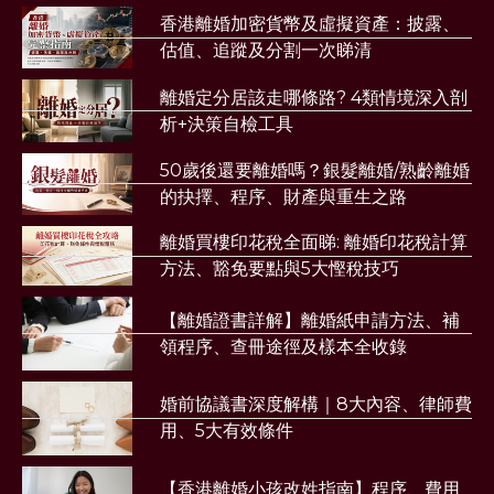
香港離婚加密貨幣及虛擬資產：披露、
估值、追蹤及分割一次睇清
離婚定分居該走哪條路? 4類情境深入剖
析+決策自檢工具
50歲後還要離婚嗎？銀髮離婚/熟齡離婚
的抉擇、程序、財產與重生之路
離婚買樓印花稅全面睇: 離婚印花稅計算
方法、豁免要點與5大慳稅技巧
【離婚證書詳解】離婚紙申請方法、補
領程序、查冊途徑及樣本全收錄
婚前協議書深度解構｜8大內容、律師費
用、5大有效條件
【香港離婚小孩改姓指南】程序、費用