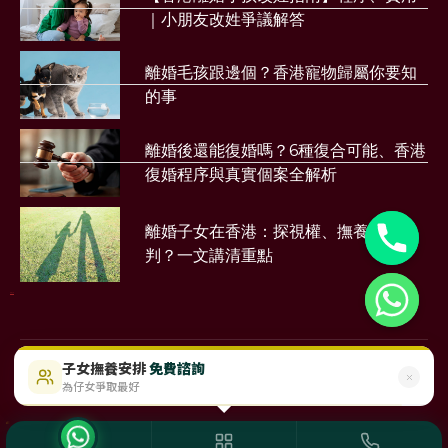
｜小朋友改姓爭議解答
離婚毛孩跟邊個？香港寵物歸屬你要知
的事
離婚後還能復婚嗎？6種復合可能、香港
復婚程序與真實個案全解析
離婚子女在香港：探視權、撫養權點樣
判？一文講清重點
財務公司
子女撫養安排
免費諮詢
$488起
即時免費評估
為仔女爭取最好
©2023 Sunmood Limited
All Right Reserved
Disclaimer