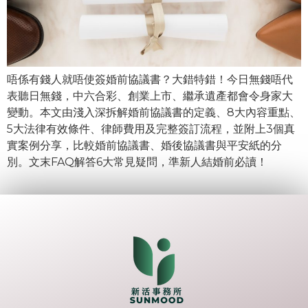
唔係有錢人就唔使簽婚前協議書？大錯特錯！今日無錢唔代
表聽日無錢，中六合彩、創業上市、繼承遺產都會令身家大
變動。本文由淺入深拆解婚前協議書的定義、8大內容重點、
5大法律有效條件、律師費用及完整簽訂流程，並附上3個真
實案例分享，比較婚前協議書、婚後協議書與平安紙的分
別。文末FAQ解答6大常見疑問，準新人結婚前必讀！