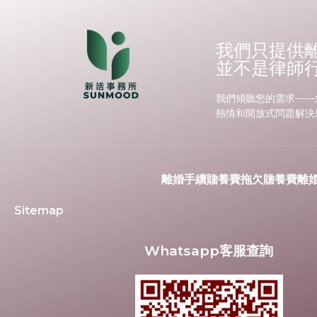
我們只提供
並不是律師
我們傾聽您的需求——
熱情和開放式問題解決
離婚手續
贍養費
拖欠贍養費
離
Sitemap
Whatsapp客服查詢