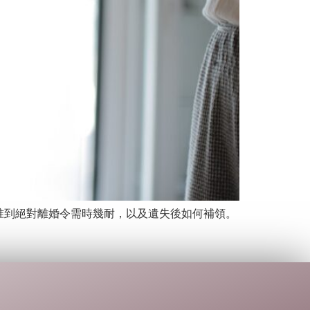
准到絕對離婚令需時幾耐，以及遺失後如何補領。