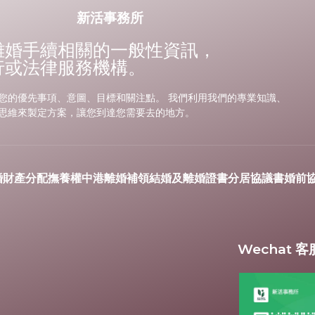
新活事務所
離婚手續相關的一般性資訊，
行或法律服務機構。
您的優先事項、意圖、目標和關注點。 我們利用我們的專業知識、
思維來製定方案，讓您到達您需要去的地方。
婚財產分配
撫養權
中港離婚
補領結婚及離婚證書
分居協議書
婚前
Wechat 