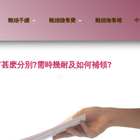
離婚手續
離婚贍養費
離婚撫養權
中
甚麽分別?需時幾耐及如何補領?