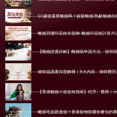
50歲後還要離婚嗎？銀髮離婚/熟齡離婚
離婚買樓印花稅全面睇: 離婚印花稅計算方
【離婚證書詳解】離婚紙申請方法、補領
婚前協議書深度解構｜8大內容、律師費用
【香港離婚小孩改姓指南】程序、費用｜
離婚毛孩跟邊個？香港寵物歸屬你要知的