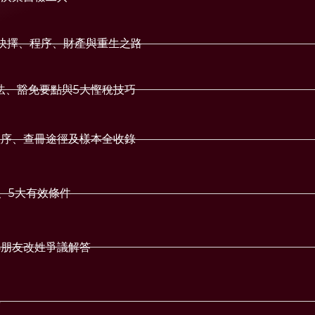
的抉擇、程序、財產與重生之路
法、豁免要點與5大慳稅技巧
程序、查冊途徑及樣本全收錄
、5大有效條件
小朋友改姓爭議解答
事