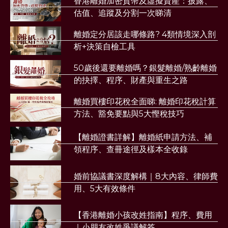
香港離婚加密貨幣及虛擬資產：披露、
估值、追蹤及分割一次睇清
離婚定分居該走哪條路? 4類情境深入剖
析+決策自檢工具
50歲後還要離婚嗎？銀髮離婚/熟齡離婚
的抉擇、程序、財產與重生之路
離婚買樓印花稅全面睇: 離婚印花稅計算
方法、豁免要點與5大慳稅技巧
【離婚證書詳解】離婚紙申請方法、補
領程序、查冊途徑及樣本全收錄
婚前協議書深度解構｜8大內容、律師費
用、5大有效條件
【香港離婚小孩改姓指南】程序、費用
｜小朋友改姓爭議解答