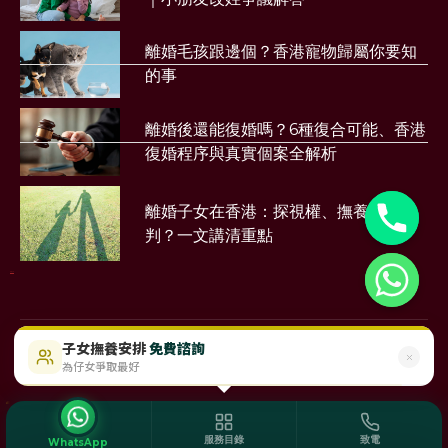
離婚毛孩跟邊個？香港寵物歸屬你要知
的事
離婚後還能復婚嗎？6種復合可能、香港
復婚程序與真實個案全解析
離婚子女在香港：探視權、撫養權點樣
判？一文講清重點
財務公司
子女撫養安排
免費諮詢
$488起
即時免費評估
為仔女爭取最好
©2023 Sunmood Limited
All Right Reserved
Disclaimer
服務目錄
致電
WhatsApp