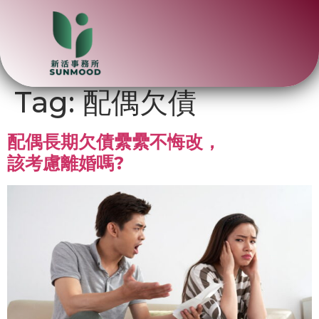
Tag:
配偶欠債
配偶長期欠債纍纍不悔改，
該考慮離婚嗎?