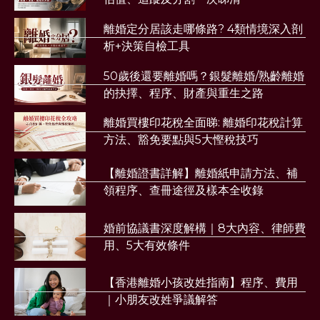
離婚定分居該走哪條路? 4類情境深入剖
析+決策自檢工具
50歲後還要離婚嗎？銀髮離婚/熟齡離婚
的抉擇、程序、財產與重生之路
離婚買樓印花稅全面睇: 離婚印花稅計算
方法、豁免要點與5大慳稅技巧
【離婚證書詳解】離婚紙申請方法、補
領程序、查冊途徑及樣本全收錄
婚前協議書深度解構｜8大內容、律師費
用、5大有效條件
【香港離婚小孩改姓指南】程序、費用
｜小朋友改姓爭議解答