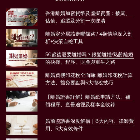
香港離婚加密貨幣及虛擬資產：披露、
估值、追蹤及分割一次睇清
離婚定分居該走哪條路? 4類情境深入剖
析+決策自檢工具
50歲後還要離婚嗎？銀髮離婚/熟齡離婚
的抉擇、程序、財產與重生之路
離婚買樓印花稅全面睇: 離婚印花稅計算
方法、豁免要點與5大慳稅技巧
【離婚證書詳解】離婚紙申請方法、補
領程序、查冊途徑及樣本全收錄
婚前協議書深度解構｜8大內容、律師費
用、5大有效條件