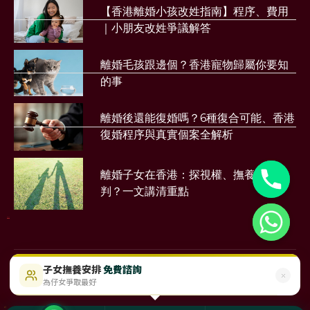
【香港離婚小孩改姓指南】程序、費用
｜小朋友改姓爭議解答
離婚毛孩跟邊個？香港寵物歸屬你要知
的事
離婚後還能復婚嗎？6種復合可能、香港
復婚程序與真實個案全解析
離婚子女在香港：探視權、撫養權點樣
判？一文講清重點
財務公司
子女撫養安排
免費諮詢
$488起
即時免費評估
為仔女爭取最好
©2023 Sunmood Limited
All Right Reserved