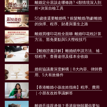
離婚定分居該走哪條路? 4類情境深入剖
析+決策自檢工具
50歲後還要離婚嗎？銀髮離婚/熟齡離婚
的抉擇、程序、財產與重生之路
離婚買樓印花稅全面睇: 離婚印花稅計算
方法、豁免要點與5大慳稅技巧
【離婚證書詳解】離婚紙申請方法、補
領程序、查冊途徑及樣本全收錄
婚前協議書深度解構｜8大內容、律師費
用、5大有效條件
【香港離婚小孩改姓指南】程序、費用
｜小朋友改姓爭議解答
離婚毛孩跟邊個？香港寵物歸屬你要知