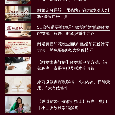
離婚定分居該走哪條路? 4類情境深入剖
析+決策自檢工具
50歲後還要離婚嗎？銀髮離婚/熟齡離婚
的抉擇、程序、財產與重生之路
離婚買樓印花稅全面睇: 離婚印花稅計算
方法、豁免要點與5大慳稅技巧
【離婚證書詳解】離婚紙申請方法、補
領程序、查冊途徑及樣本全收錄
婚前協議書深度解構｜8大內容、律師費
用、5大有效條件
【香港離婚小孩改姓指南】程序、費用
｜小朋友改姓爭議解答