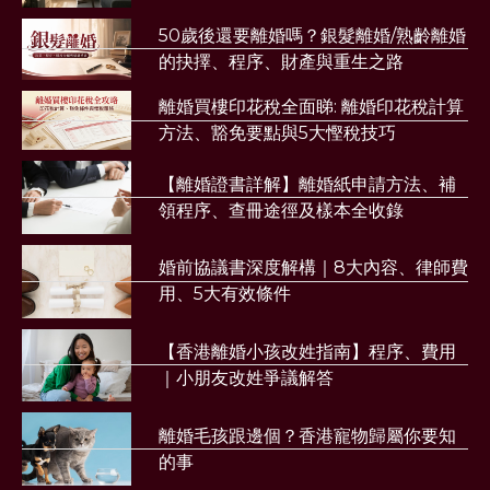
50歲後還要離婚嗎？銀髮離婚/熟齡離婚
的抉擇、程序、財產與重生之路
離婚買樓印花稅全面睇: 離婚印花稅計算
方法、豁免要點與5大慳稅技巧
【離婚證書詳解】離婚紙申請方法、補
領程序、查冊途徑及樣本全收錄
婚前協議書深度解構｜8大內容、律師費
用、5大有效條件
【香港離婚小孩改姓指南】程序、費用
｜小朋友改姓爭議解答
離婚毛孩跟邊個？香港寵物歸屬你要知
的事